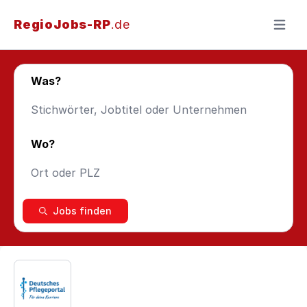
RegioJobs-RP
.de
Menü ö
Was?
Wo?
Jobs finden