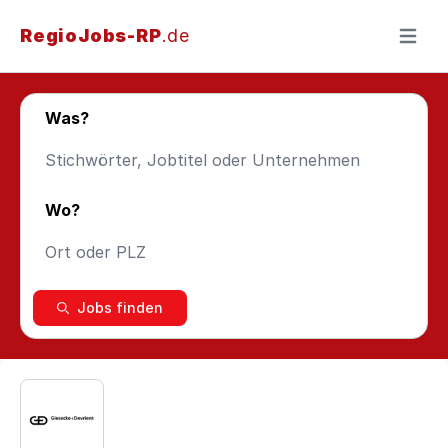
RegioJobs-RP
.de
Menü ö
Was?
Wo?
Jobs finden