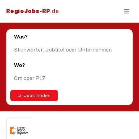
RegioJobs-RP
.de
Menü ö
Was?
Wo?
Jobs finden