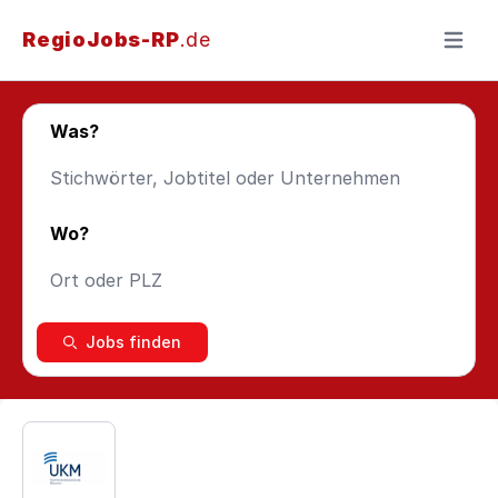
RegioJobs-RP
.de
Menü ö
Was?
Wo?
Jobs finden