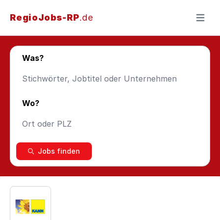
RegioJobs-RP
.de
Menü ö
Was?
Wo?
Jobs finden